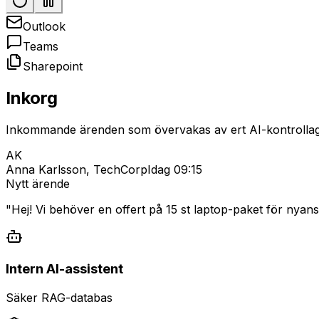
Outlook
Teams
Sharepoint
Inkorg
Inkommande ärenden som övervakas av ert AI-kontrollag
AK
Anna Karlsson, TechCorp
Idag 09:15
Nytt ärende
"
Hej! Vi behöver en offert på 15 st laptop-paket för nyans
Intern AI-assistent
Säker RAG-databas