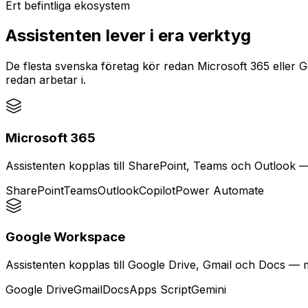
Ert befintliga ekosystem
Assistenten lever i
era verktyg
De flesta svenska företag kör redan Microsoft 365 eller G
redan arbetar i.
Microsoft 365
Assistenten kopplas till SharePoint, Teams och Outlook —
SharePoint
Teams
Outlook
Copilot
Power Automate
Google Workspace
Assistenten kopplas till Google Drive, Gmail och Docs —
Google Drive
Gmail
Docs
Apps Script
Gemini