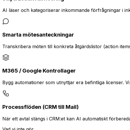
AI läser och kategoriserar inkommande förfrågningar i ink
Smarta mötesanteckningar
Transkribera möten till konkreta åtgärdslistor (action item
M365 / Google Kontrollager
Bygg automationer som utnyttjar era befintliga licenser. V
Processflöden (CRM till Mail)
När ett avtal stängs i CRM:et kan AI automatiskt förbereda
Vad vi inte gör