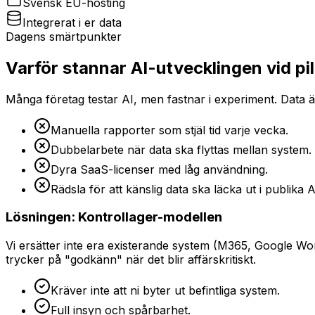
Svensk EU-hosting
Integrerat i er data
Dagens smärtpunkter
Varför stannar AI-utvecklingen vid pi
Många företag testar AI, men fastnar i experiment. Data
Manuella rapporter som stjäl tid varje vecka.
Dubbelarbete när data ska flyttas mellan system.
Dyra SaaS-licenser med låg användning.
Rädsla för att känslig data ska läcka ut i publika 
Lösningen: Kontrollager-modellen
Vi ersätter inte era existerande system (M365, Google Wor
trycker på "godkänn" när det blir affärskritiskt.
Kräver inte att ni byter ut befintliga system.
Full insyn och spårbarhet.