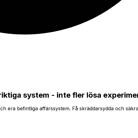
riktiga system
- inte fler lösa experime
 och era befintliga affärssystem. Få skräddarsydda och säkr